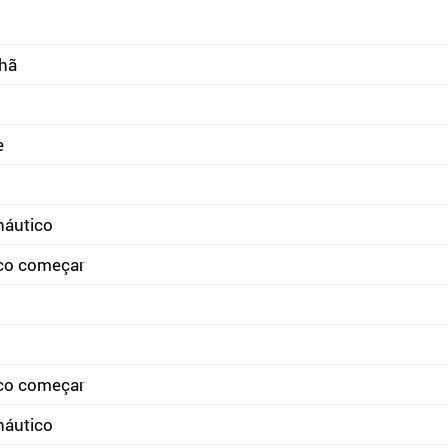
nhã
e
náutico
co começar
co começar
náutico