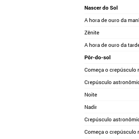
Nascer do Sol
A hora de ouro da ma
Zênite
A hora de ouro da tard
Pôr-do-sol
Começa o crepúsculo 
Crepúsculo astronômi
Noite
Nadir
Crepúsculo astronômi
Começa o crepúsculo 